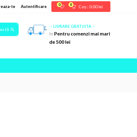
0
0
reaza-te
Autentificare
Coș :
0.00
lei
-- LIVRARE GRATUITA --
aută
In
Pentru comenzi mai mari
de 500 lei