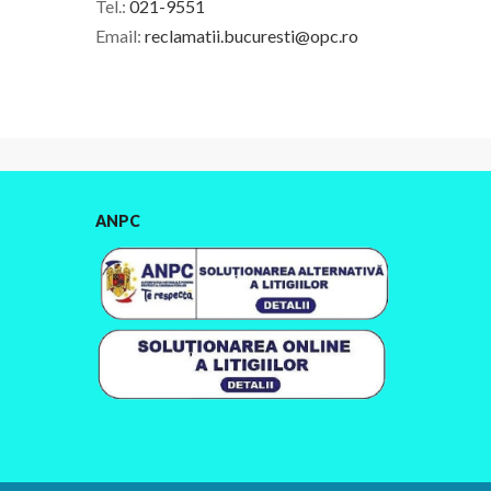
Tel.:
021-9551
Email:
reclamatii.bucuresti@opc.ro
ANPC