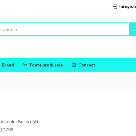
Inregist
C
Brand
Toate produsele
Contact
icipiului Bucureşti
 010798