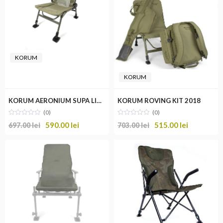
KORUM
KORUM
KORUM AERONIUM SUPA LITE RECLINER
KORUM ROVING KIT 2018
(0)
(0)
590.00
lei
515.00
lei
697.00
lei
703.00
lei