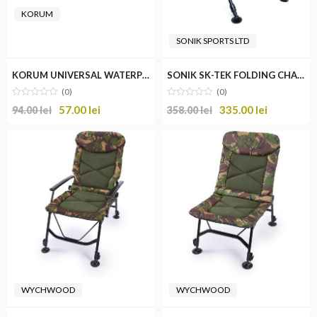
KORUM
SONIK SPORTS LTD
KORUM UNIVERSAL WATERPROOF CHAIR COVER
SONIK SK-TEK FOLDING CHAIR STANDARD
(0)
(0)
57.00
lei
335.00
lei
94.00
lei
358.00
lei
WYCHWOOD
WYCHWOOD