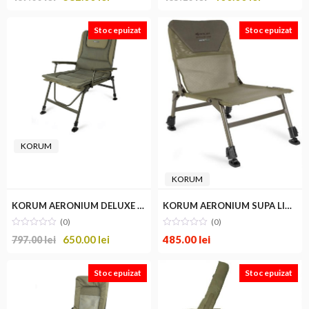
FOX
Stoc epuizat
Stoc epuizat
KORUM
KORUM
m
im
KORUM AERONIUM DELUXE SUPA LITE CHAIR
KORUM AERONIUM SUPA LITE CHAIR V2
(0)
(0)
650.00
lei
485.00
lei
797.00
lei
Stoc epuizat
Stoc epuizat