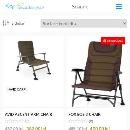
Scaune
Sidebar
Stoc epuizat
AVID CARP
AVID ASCENT ARM CHAIR
FOX EOS 3 CHAIR
(0)
(0)
382.00
lei
400.00
lei
487.00
lei
485.10
lei