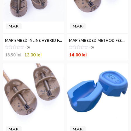
M.A.P.
M.A.P.
MAP EMBED INLINE HYBRID FEEDER SMALL
MAP EMBEDED METHOD FEEDER LARGE
(0)
(0)
13.00
lei
14.00
lei
18.50
lei
M.A.P.
M.A.P.