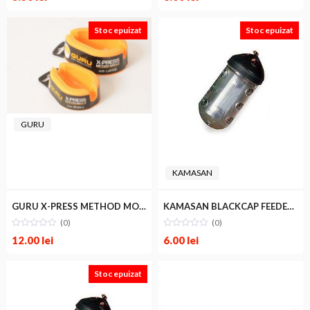
Stoc epuizat
Stoc epuizat
GURU
KAMASAN
GURU X-PRESS METHOD MOULD L
KAMASAN BLACKCAP FEEDER 20g SMALL
(0)
(0)
12.00
lei
6.00
lei
Stoc epuizat