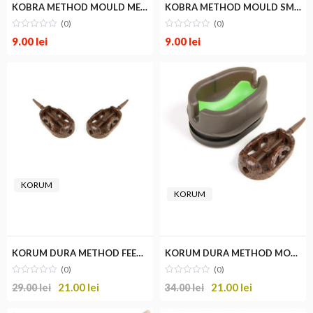
KOBRA METHOD MOULD MEDIU
KOBRA METHOD MOULD SMALL
(0)
(0)
m
im
9.00
lei
9.00
lei
KORUM
KORUM
KORUM DURA METHOD FEEDER
KORUM DURA METHOD MOULD SET
(0)
(0)
21.00
lei
21.00
lei
29.00
lei
34.00
lei