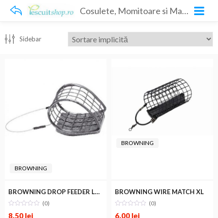
Cosulete, Momitoare si Matrite
Sidebar
BROWNING
BROWNING
BROWNING DROP FEEDER LARGE
BROWNING WIRE MATCH XL
(0)
(0)
8.50
lei
6.00
lei