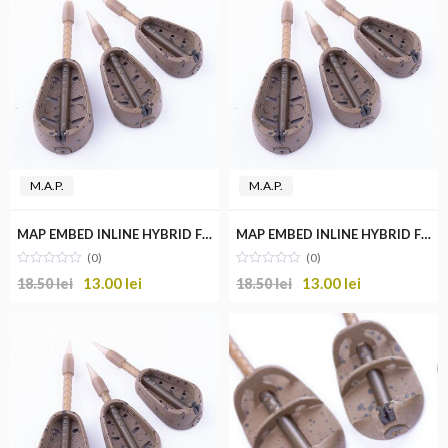
M.A.P.
M.A.P.
MAP EMBED INLINE HYBRID FEEDER LARGE
MAP EMBED INLINE HYBRID FEEDER MEDIUM
(0)
(0)
13.00
lei
13.00
lei
18.50
lei
18.50
lei