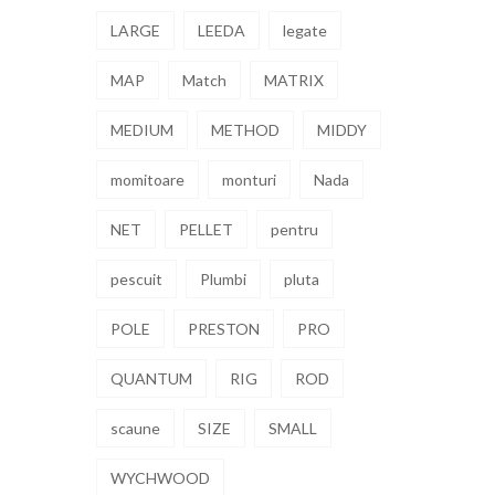
LARGE
LEEDA
legate
MAP
Match
MATRIX
MEDIUM
METHOD
MIDDY
momitoare
monturi
Nada
NET
PELLET
pentru
pescuit
Plumbi
pluta
POLE
PRESTON
PRO
QUANTUM
RIG
ROD
scaune
SIZE
SMALL
WYCHWOOD