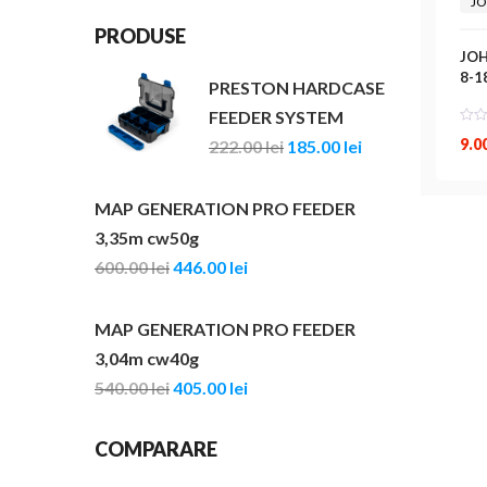
JO
PRODUSE
JOH
8-
PRESTON HARDCASE
FEEDER SYSTEM
9.0
222.00
lei
185.00
lei
MAP GENERATION PRO FEEDER
3,35m cw50g
600.00
lei
446.00
lei
MAP GENERATION PRO FEEDER
3,04m cw40g
540.00
lei
405.00
lei
COMPARARE