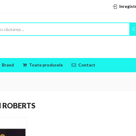
Inregist
C
Brand
Toate produsele
Contact
 ROBERTS