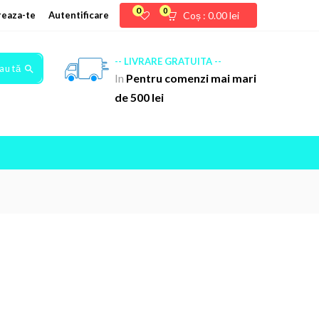
0
0
reaza-te
Autentificare
Coș :
0.00
lei
-- LIVRARE GRATUITA --
aută
In
Pentru comenzi mai mari
de 500 lei