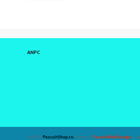
ANPC
© 2020
PescuitShop.ro
.
Power by
Focus Web Design
. Toa