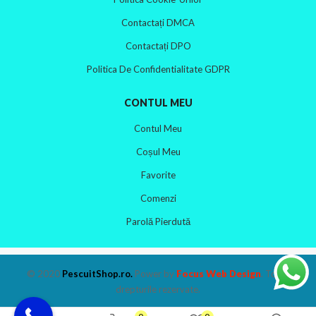
Contactați DMCA
Contactați DPO
Politica De Confidentialitate GDPR
CONTUL MEU
Contul Meu
Coșul Meu
Favorite
Comenzi
Parolă Pierdută
© 2020
PescuitShop.ro
.
Power by
Focus Web Design
. Toate
drepturile rezervate.