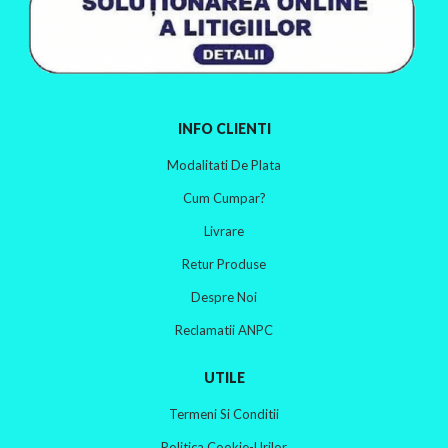
m
im
INFO CLIENTI
Modalitati De Plata
Cum Cumpar?
Livrare
Retur Produse
Despre Noi
Reclamatii ANPC
UTILE
Termeni Si Conditii
Politica Cookie-Urilor