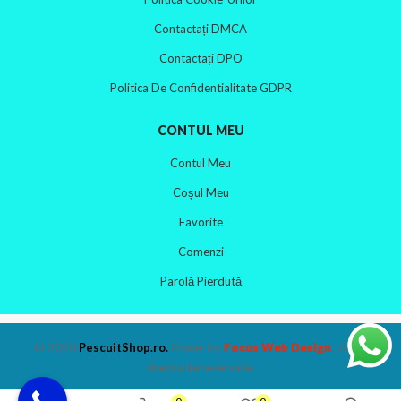
Contactați DMCA
Contactați DPO
Politica De Confidentialitate GDPR
CONTUL MEU
Contul Meu
Coșul Meu
Favorite
Comenzi
Parolă Pierdută
© 2020
PescuitShop.ro
.
Power by
Focus Web Design
. Toate
drepturile rezervate.