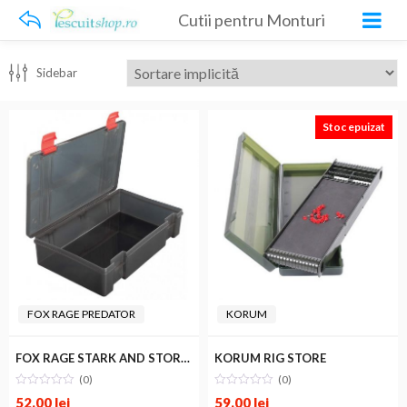
Cutii pentru Monturi
Sidebar
Stoc epuizat
FOX RAGE PREDATOR
KORUM
FOX RAGE STARK AND STORE BOX
KORUM RIG STORE
(0)
(0)
52.00
lei
59.00
lei