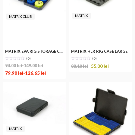
MATRIX
MATRIX CLUB
MATRIX EVA RIG STORAGE CASE
MATRIX HLR RIG CASE LARGE
(0)
(0)
94.00
lei
-
149.00
lei
55.00
lei
88.10
lei
79.90
lei
-
126.65
lei
MATRIX