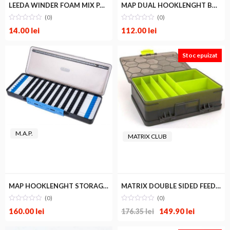
LEEDA WINDER FOAM MIX PACK 10
MAP DUAL HOOKLENGHT BOX BLACK
(0)
(0)
m
im
14.00
lei
112.00
lei
Stoc epuizat
M.A.P.
MATRIX CLUB
MAP HOOKLENGHT STORAGE BOX NEW
MATRIX DOUBLE SIDED FEEDER&TACKLE BOX
(0)
(0)
160.00
lei
149.90
lei
176.35
lei