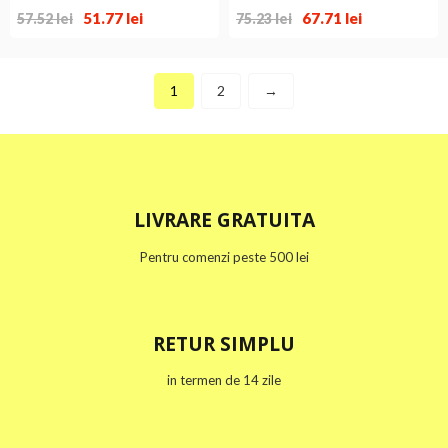
51.77
lei
67.71
lei
57.52
lei
75.23
lei
PRESTON INNOVATION
PRESTON INNOVATION
1
2
→
LIVRARE GRATUITA
Pentru comenzi peste 500 lei
RETUR SIMPLU
in termen de 14 zile