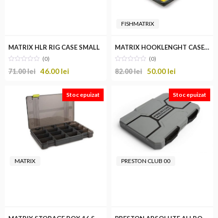
FISHMATRIX
MATRIX HLR RIG CASE SMALL
MATRIX HOOKLENGHT CASE 50+
(0)
(0)
46.00
lei
50.00
lei
71.00
lei
82.00
lei
Stoc epuizat
Stoc epuizat
MATRIX
PRESTON CLUB 00