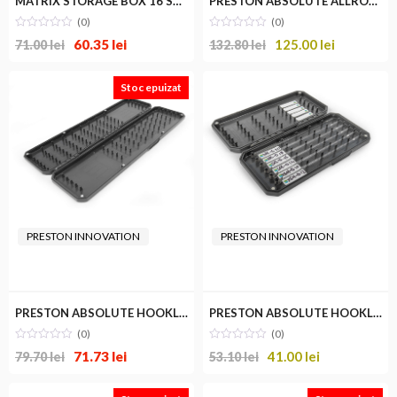
MATRIX STORAGE BOX 16 SHALLOW
PRESTON ABSOLUTE ALLROUND HOOKLENGHT BOX
(0)
(0)
60.35
lei
125.00
lei
71.00
lei
132.80
lei
Stoc epuizat
PRESTON INNOVATION
PRESTON INNOVATION
PRESTON ABSOLUTE HOOKLENGHT BOX LONG
PRESTON ABSOLUTE HOOKLENGHT BOX SHORT
(0)
(0)
71.73
lei
41.00
lei
79.70
lei
53.10
lei