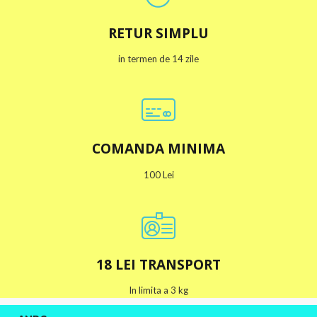
RETUR SIMPLU
in termen de 14 zile
m
im
COMANDA MINIMA
100 Lei
18 LEI TRANSPORT
In limita a 3 kg