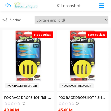
Kit dropshot
Sidebar
Stoc epuizat
Stoc epuizat
FOX RAGE PREDATOR
FOX RAGE PREDATOR
FOX RAGE DROPSHOT FISH SNAX KIT 5gr
FOX RAGE DROPSHOT FISH SNAX KIT 7gr
(0)
(0)
40.00
lei
45.00
lei