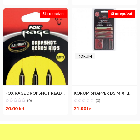
Stoc epuizat
Stoc epuizat
KORUM
FOX RAGE DROPSHOT READY RIG 5gr
KORUM SNAPPER DS MIX KIT2 5cm
(0)
(0)
20.00
lei
21.00
lei
FOX RAGE PREDATOR