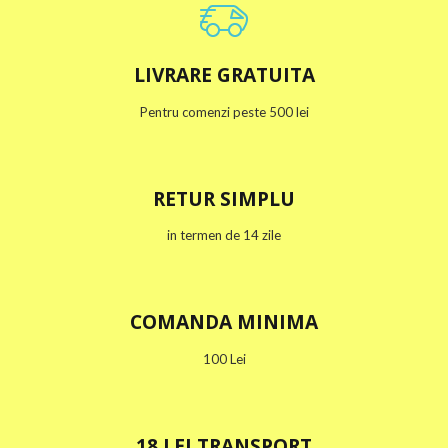
LIVRARE GRATUITA
Pentru comenzi peste 500 lei
RETUR SIMPLU
in termen de 14 zile
im
COMANDA MINIMA
100 Lei
18 LEI TRANSPORT