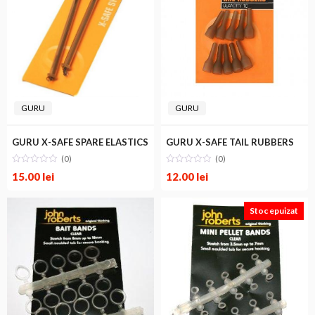
GURU
GURU
GURU X-SAFE SPARE ELASTICS
GURU X-SAFE TAIL RUBBERS
(0)
(0)
15.00
lei
12.00
lei
Stoc epuizat