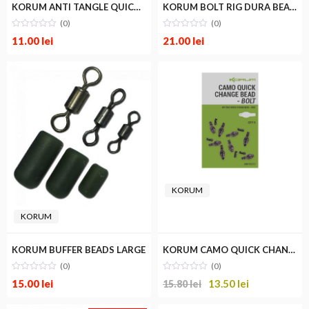
KORUM ANTI TANGLE QUICK CHANGE BEAD
KORUM BOLT RIG DURA BEADS
(0)
(0)
11.00
lei
21.00
lei
KORUM
m
im
KORUM
KORUM
KORUM BUFFER BEADS LARGE
KORUM CAMO QUICK CHANGE BEAD BOLT
(0)
(0)
15.00
lei
13.50
lei
15.80
lei