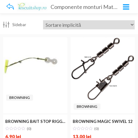
Componente monturi Match si Feeder
Sidebar
BROWNING
BROWNING
BROWNING BAIT STOP RIGGER 21mm
BROWNING MAGIC SWIVEL 12
(0)
(0)
6.90
lei
13.00
lei