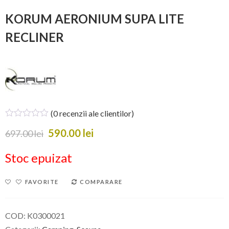
KORUM AERONIUM SUPA LITE
RECLINER
(
0
recenzii ale clientilor)
590.00
lei
697.00
lei
Stoc epuizat
FAVORITE
COMPARARE
COD:
K0300021