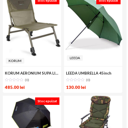
Stoc epuizat
Stoc epuizat
LEEDA
KORUM
KORUM AERONIUM SUPA LITE CHAIR V2
LEEDA UMBRELLA 45inch
(0)
(0)
485.00
lei
130.00
lei
Stoc epuizat