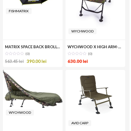
FISHMATRIX
WYCHWOOD
MATRIX SPACE BACK BROLLY 125
WYCHWOOD X HIGH ARM-CHAIR
(0)
(0)
390.00
lei
630.00
lei
563.45
lei
WYCHWOOD
AVID CARP