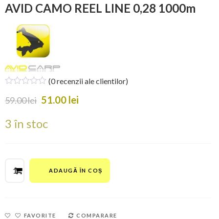
AVID CAMO REEL LINE 0,28 1000m
(
0
recenzii ale clientilor)
51.00
lei
59.00
lei
3 în stoc
Cantitate
ADAUGĂ ÎN COȘ
AVID
CAMO
REEL
FAVORITE
COMPARARE
LINE