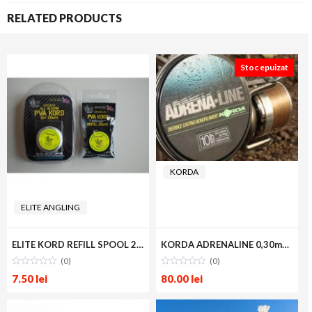
RELATED PRODUCTS
Stoc epuizat
KORDA
ELITE ANGLING
ELITE KORD REFILL SPOOL 20m
KORDA ADRENALINE 0,30mm 1000m
(0)
(0)
7.50
lei
80.00
lei