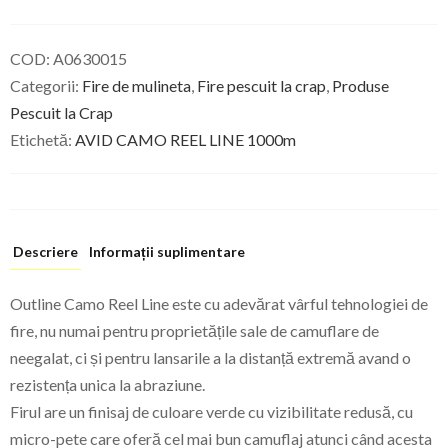
0,28
1000m
COD:
A0630015
Categorii:
Fire de mulineta
,
Fire pescuit la crap
,
Produse
Pescuit la Crap
Etichetă:
AVID CAMO REEL LINE 1000m
Descriere
Informații suplimentare
Outline Camo Reel Line este cu adevărat vârful tehnologiei de
fire, nu numai pentru proprietățile sale de camuflare de
neegalat, ci și pentru lansarile a la distanță extremă avand o
rezistența unica la abraziune.
Firul are un finisaj de culoare verde cu vizibilitate redusă, cu
micro-pete care oferă cel mai bun camuflaj atunci când acesta