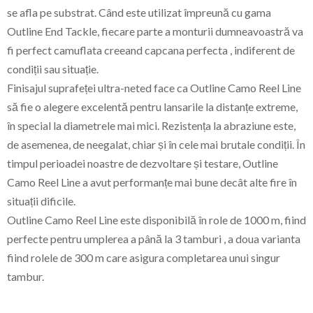
se afla pe substrat. Când este utilizat împreună cu gama
Outline End Tackle, fiecare parte a monturii dumneavoastră va
fi perfect camuflata creeand capcana perfecta , indiferent de
condiții sau situație.
Finisajul suprafeței ultra-neted face ca Outline Camo Reel Line
să fie o alegere excelentă pentru lansarile la distanțe extreme,
în special la diametrele mai mici. Rezistența la abraziune este,
de asemenea, de neegalat, chiar și în cele mai brutale condiții. În
timpul perioadei noastre de dezvoltare și testare, Outline
Camo Reel Line a avut performanțe mai bune decât alte fire în
situații dificile.
Outline Camo Reel Line este disponibilă în role de 1000 m, fiind
perfecte pentru umplerea a până la 3 tamburi , a doua varianta
fiind rolele de 300 m care asigura completarea unui singur
tambur.